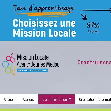
Construison
Accueil
Ateliers
Qui sommes-nous ?
Orientation et format