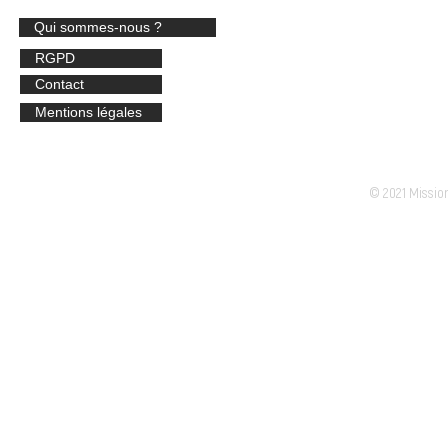
Qui sommes-nous ?
MISSION LOC
34 c
RGPD
3334
Contact
​Stan
Mentions légales
Email :
© 2021 Missio