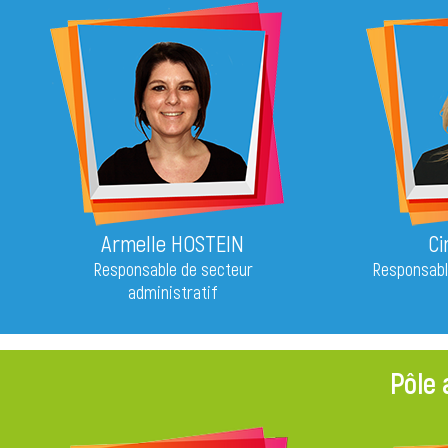
Armelle HOSTEIN
Ci
Responsable de secteur
Responsabl
administratif
Pôle 