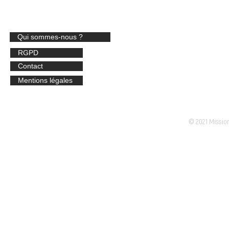
Qui sommes-nous ?
MISSION LOC
34 c
RGPD
3334
Contact
​Stan
Mentions légales
Email :
© 2021 Missio