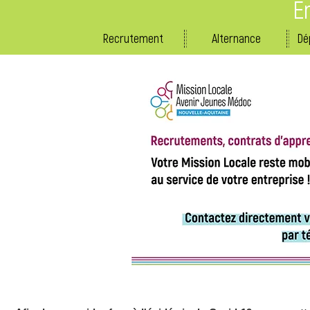
E
Recrutement
Alternance
Dé